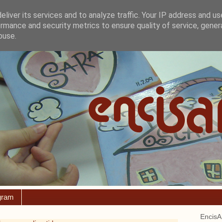
liver its services and to analyze traffic. Your IP address and u
rmance and security metrics to ensure quality of service, gene
buse.
gram
EncisA