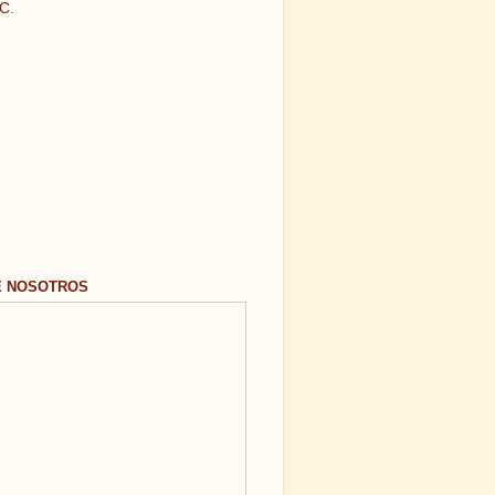
C
.
E NOSOTROS