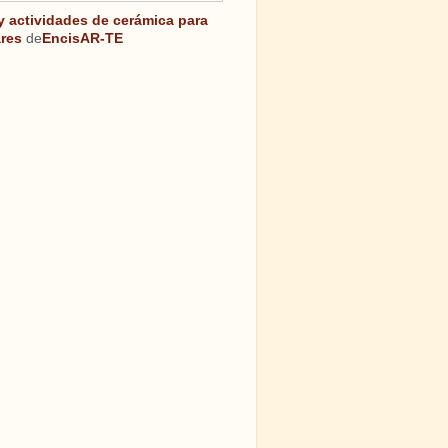
 y actividades de cerámica para
res
de
EncisAR-TE