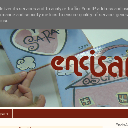
liver its services and to analyze traffic. Your IP address and u
rmance and security metrics to ensure quality of service, gene
buse.
gram
EncisA