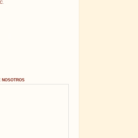
C
.
E NOSOTROS