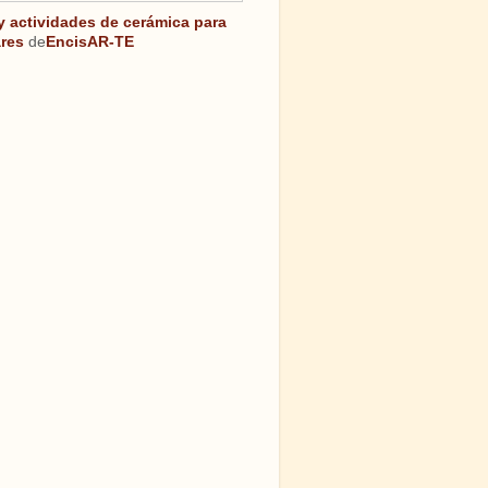
 y actividades de cerámica para
res
de
EncisAR-TE