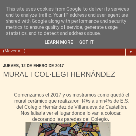
This site uses cookies from Google to deliver its services
and to analyze traffic. Your IP address and user-agent are
shared with Google along with performance and security
metrics to ensure quality of service, generate usage
statistics, and to detect and address abuse.
LEARN MORE
GOT IT
▼
JUEVES, 12 DE ENERO DE 2017
MURAL I COL·LEGI HERNÁNDEZ
Comenzamos el 2017
y os mostramos
como qued
ó
el
mural cerámico que realizaron
l
@s alumn@s de
E.S.
del Colegio Hernández de Villanueva de Caste
ll
ón
.
N
os faltaría ver el
lugar donde lo va
n
a
colocar
,
decora
ndo
las paredes del
Colegio
.