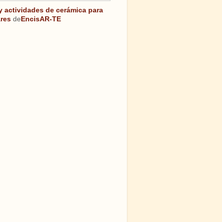
 y actividades de cerámica para
res
de
EncisAR-TE