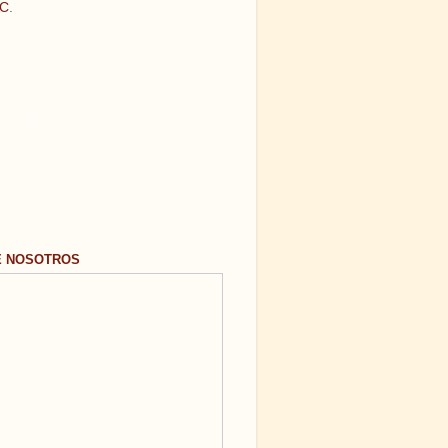
C
.
E NOSOTROS