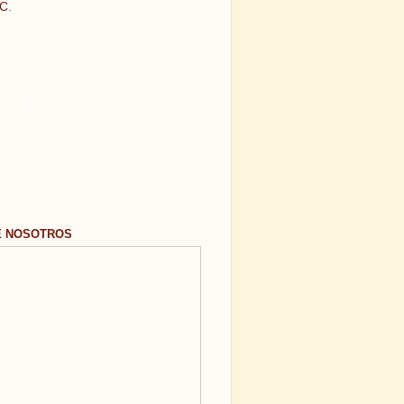
C
.
E NOSOTROS