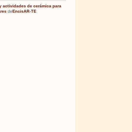
 y actividades de cerámica para
res
de
EncisAR-TE