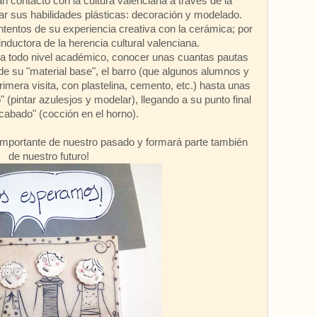
contacto con la cultura valenciana a través de la
r sus habilidades plásticas: decoración y modelado.
ntentos de su experiencia creativa con la cerámica; por
inductora de la herencia cultural valenciana.
a todo nivel académico, conocer unas cuantas pautas
de su "material base", el barro (que algunos alumnos y
imera visita, con plastelina, cemento, etc.) hasta unas
(pintar azulesjos y modelar), llegando a su punto final
acabado" (cocción en el horno).
importante de nuestro pasado y formará parte también
de nuestro futuro!