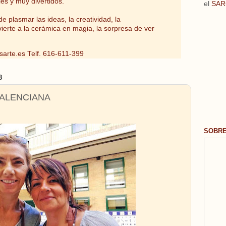
les y muy divertidos.
el
SAR
e plasmar las ideas, la creatividad, la
vierte a la cerámica en magia, la sorpresa de ver
sarte.es
Telf. 616-611-399
8
VALENCIANA
SOBR