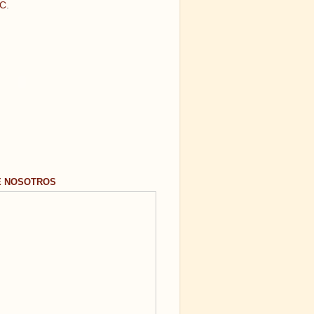
C
.
E NOSOTROS