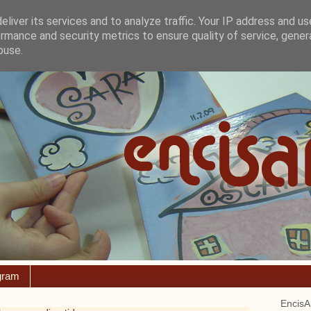
liver its services and to analyze traffic. Your IP address and u
rmance and security metrics to ensure quality of service, gene
buse.
gram
EncisA