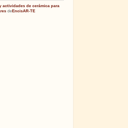
 y actividades de cerámica para
res
de
EncisAR-TE