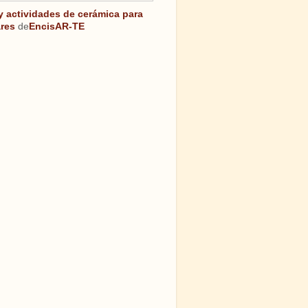
 y actividades de cerámica para
res
de
EncisAR-TE