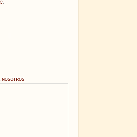
C
.
E NOSOTROS