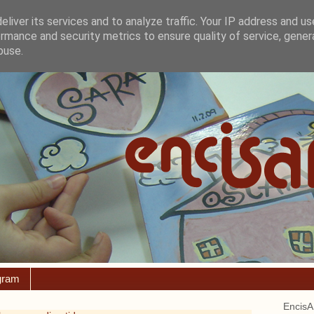
liver its services and to analyze traffic. Your IP address and u
rmance and security metrics to ensure quality of service, gene
buse.
gram
EncisA